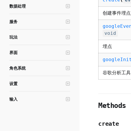
排行榜
Action1
旋转
Delegate
Vector
DebugUtil
HitResult
TweenUtil
colorSequencePoint
数据处理
Script
GameObjPool
Subdata
背包
ILeaderboardPanelView
矩阵
MulticastGameObjectDelegate
Vector2
Rotation
LocaleUtil
Tween
创建事件埋点
vector2DSequencePoint
TeleportOptions
GameApplication
DataCenterS
ILeaderboardItemView
IItemDeleteSkin
Transform
MulticastDelegate
Vector4
Quaternion
Matrix4x4
服务
SystemUtil
TweenSequence
DataStorageResult
Base
DataCenterC
googleEve
LeaderboardModuleBaseC
IBagItemSkin
Matrix3x3
传送
MathUtil
TweenGroup
void
RoomInfo
玩法
LeaderboardItemPanelBase
ItemConfig
埋点分析
TeleportService
LanguageUtil
TeleportResult
埋点
其他
LeaderboardMainPanelBase
IBagStruct
社交
AnalyticsService
DataFile
界面
DataStorage
发射器
RequestInit
LeaderboardModule
ItemDeleteUI
调试
EventWrapper
AccountService
googleIni
StringUtil
事件
SortedMapGetRankResult
寻路系统
Response
ProjectileInst
BaseView
BagUI
角色系统
货币
RouteService
DebugService
TimeUtil
基础
CharacterEvent
QueueReadDataResult
谷歌分析工具 （
投掷物
IKAnchor
ObjectLauncher
NavModifierVolume
LeaderboardModuleBaseS
BagItemUI
角色
ChatService
AvatarEditorService
AssetUtil
配置
DragDropPayLoad
UIObject
SortedMapGetDataResult
设置
摄像机
Interactor
Navigation
ProjectileMovementConfig
BasePanel
IBagSkin
角色管理
Character
RoomService
AdsService
ScreenUtil
TreeViewItemDataBase
DragDropOperation
Widget
Margin
SortedMapGetRangeDataResult
设置面板
材质
MaterialInstance
NavLink
ProjectileMovement
CameraShakeInfo
BagModule
PlayerState
CharacterDescription
Player
ChatBubble
PurchaseService
WindowUtil
输入
TabGroup
KeyEvent
UIScript
UIConstraintAnchors
MemoryStorageSortedMap
RoomSettings
SettingService
游泳
Spline
Camera
MaterialSlot
Methods
CharacterDecoration
SelectionUtil
InputUtil
ListViewItemDataBase
EventReply
WorldUI
UITransform
MemoryStorageQueue
EnvironmentSettings
PhotoStudioService
热武器
BlockingVolume
SpringArm
WaterVolume
Pawn
ConvertScreenResult
Geometry
PointerEvent
UIService
UIFontInfo
MemoryStorage
AvatarSettings
物理
辅助类
create
ClothObject
MenuItemInfo
GraphicsSettings
触发器
HotWeapon
RenderQueryParams
HotWeaponReloadComponent