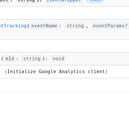
ntTracking
(
eventName
:
string
,
eventParams?
t
(
mId
:
string
):
void
Initialize Google Analytics client）