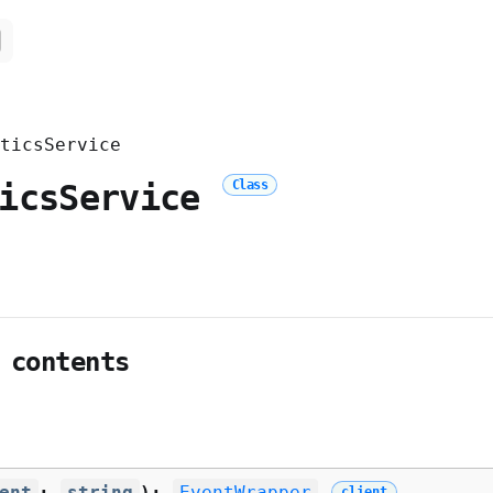
ticsService
ticsService
Class
 contents
ent
:
string
):
EventWrapper
client