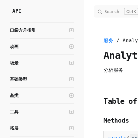
API
Skip to content
Search
K
Sidebar Navigation
口袋方舟指引
介绍
服务
/ Analy
动画
类索引
Analy
SubStance
枚举索引
场景
Animation
接口索引
分析服务
灯光
Stance
基础类型
全局函数
特效
Skybox
事件
反馈方式
音效
Fog
vectorSequencePoint
基类
代理
EventListener
Table of
PostProcessConfig
ParticleEmitter
Sound
C&S拓展
其他
Event
Action2
工具
PointLight
EffectService
SoundService
场景所有物体基类
ModuleS
变换
Action3
TypeName
Methods
射线检测
PostProcess
Effect
对象池
ModuleC
GameObjectInfo
拓展
委托
Action
LinearColor
向量
补间动画
QueryUtil
Lighting
numberSequencePoint
数据拓展
ModuleService
GameObject
ObjPool
create
(
ev