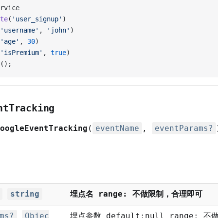
rvice
te
(
'user_signup'
)
'username'
, 
'john'
)
'age'
, 
30
)
'isPremium'
, 
true
)
();
ntTracking
oogleEventTracking
(
eventName
,
eventParams?
string
埋点名 range: 不做限制，合理即可
ms?
Objec
埋点参数 default:null range: