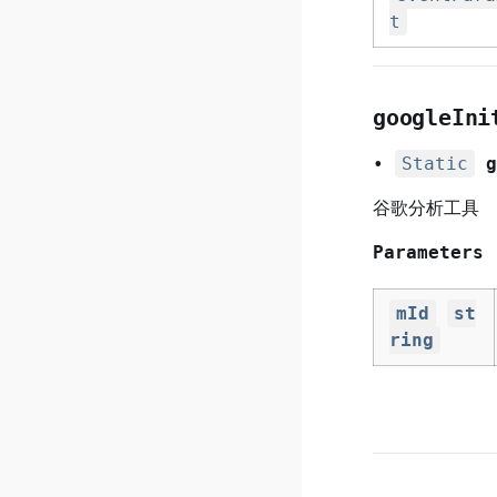
t
googleIni
•
Static
g
谷歌分析工具 （In
Parameters
mId
st
ring