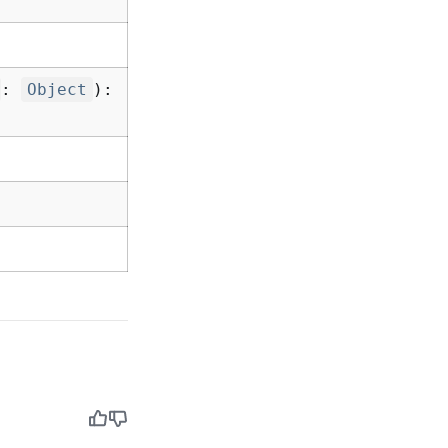
:
Object
):