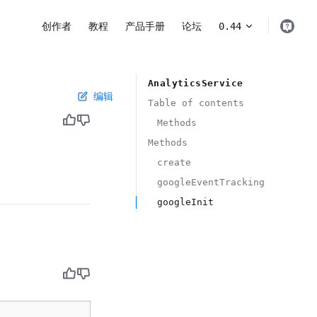
Main Navigation
创作者
教程
产品手册
论坛
0.44
AnalyticsService
编辑
Table of Contents for current
Table of contents ​
Methods ​
Methods ​
create ​
googleEventTracking ​
googleInit ​