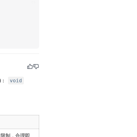
ts
):
void
 不做限制，合理即