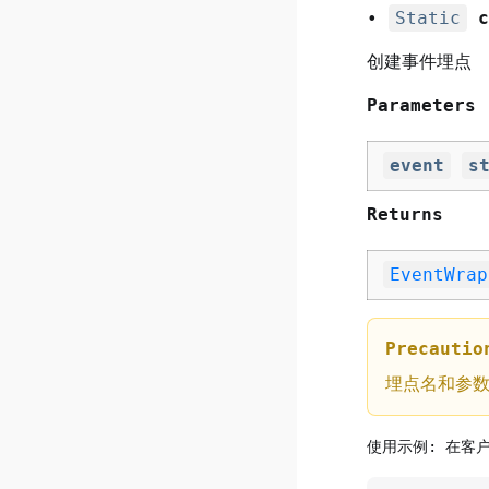
•
Static
c
ScriptingSettings
载具
CollisionQueryParams
Trigger
HotWeaponLoadComponent
创建事件埋点
IntegratedMover
AdvancedVehicle
HotWeaponAimComponent
PhysicsService
HotWeaponRecoilForceComponent
Parameters
RigidConstraint
HotWeaponAccuracyOfFireComponent
event
s
PhysicsThruster
HotWeaponFireComponent
Model
Returns
ForceVolume
EventWrap
Impulse
Precautio
埋点名和参
使用示例: 在客