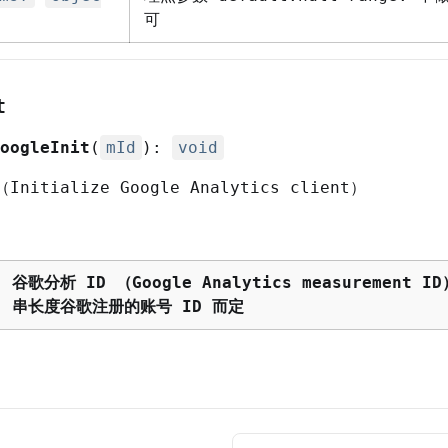
可
t
oogleInit
(
mId
):
void
itialize Google Analytics client）
谷歌分析 ID （Google Analytics measurement I
串长度谷歌注册的账号 ID 而定