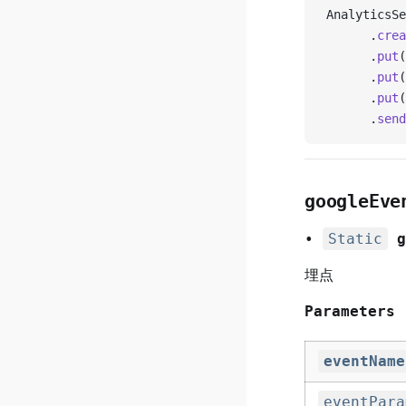
AnalyticsSe
      .
crea
      .
put
(
      .
put
(
      .
put
(
      .
send
googleEve
•
Static
g
埋点
Parameters
eventName
eventPara