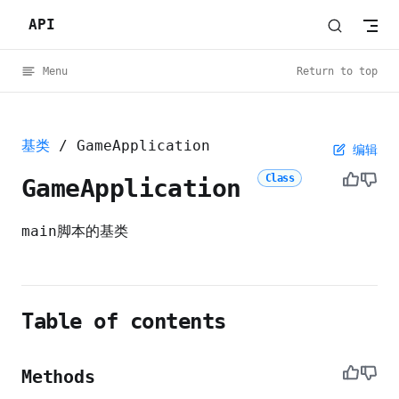
API
Skip to content
Menu
Return to top
基类
/ GameApplication
编辑
Class
GameApplication
main脚本的基类
Table of contents
Methods