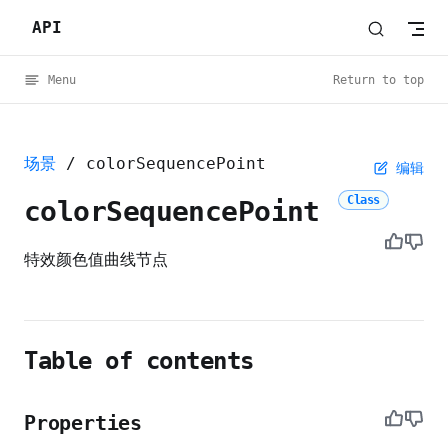
API
Skip to content
Menu
Return to top
场景
/ colorSequencePoint
编辑
Class
colorSequencePoint
特效颜色值曲线节点
Table of contents
Properties